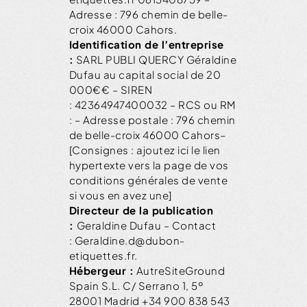
Adresse :
796 chemin de belle-
croix 46000 Cahors
.
Identification de l’entreprise
:
SARL PUBLI QUERCY
Géraldine
Dufau
au capital social de
20
000€
€ – SIREN
:
42364947400032
– RCS ou RM
: – Adresse postale :
796 chemin
de belle-croix 46000 Cahors
–
[Consignes : ajoutez ici le lien
hypertexte vers la page de vos
conditions générales de vente
si vous en avez une]
Directeur de la publication
:
Geraldine Dufau
– Contact
:
Geraldine.d@dubon-
etiquettes.fr
.
Hébergeur :
Autre
SiteGround
Spain S.L.
C/ Serrano 1, 5º
28001 Madrid
+34 900 838 543